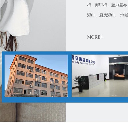
棉、卸甲棉、魔力擦布
湿巾、厨房湿巾、 地板.
MORE+